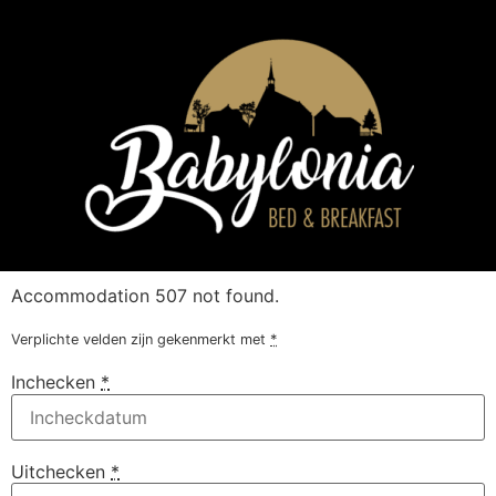
Accommodation 507 not found.
Verplichte velden zijn gekenmerkt met
*
Inchecken
*
Uitchecken
*